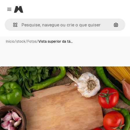
Magnific
Close menu
Pesqui
Início
/
stock
/
Fotos
/
Vista superior da tá…