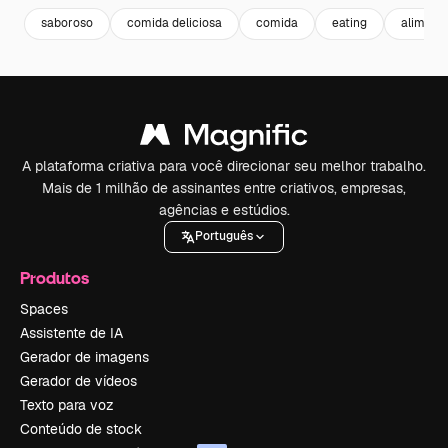
saboroso
comida deliciosa
comida
eating
aliment
A plataforma criativa para você direcionar seu melhor trabalho.
Mais de 1 milhão de assinantes entre criativos, empresas,
agências e estúdios.
Português
Produtos
Spaces
Assistente de IA
Gerador de imagens
Gerador de vídeos
Texto para voz
Conteúdo de stock