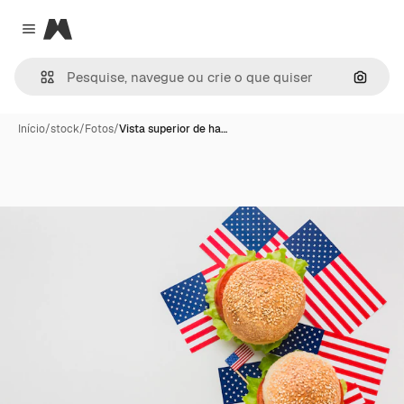
Magnific
Close menu
Pesqui
Início
/
stock
/
Fotos
/
Vista superior de ha…