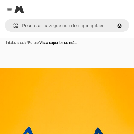
Magnific
Close menu
Pesqui
Início
/
stock
/
Fotos
/
Vista superior de má…