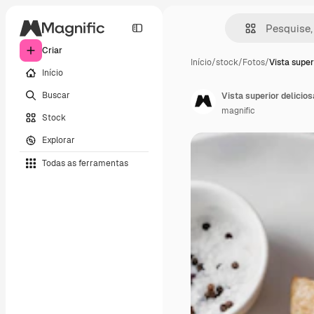
Criar
Início
/
stock
/
Fotos
/
Vista super
Início
Buscar
Vista superior delicio
magnific
Stock
Explorar
Todas as ferramentas