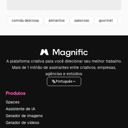
comida deliciosa
alimentos
saboroso
gourmet
sn
A plataforma criativa para você direcionar seu melhor trabalho.
Mais de 1 milhão de assinantes entre criativos, empresas,
agências e estúdios.
Português
Produtos
Spaces
Assistente de IA
Gerador de imagens
Gerador de vídeos