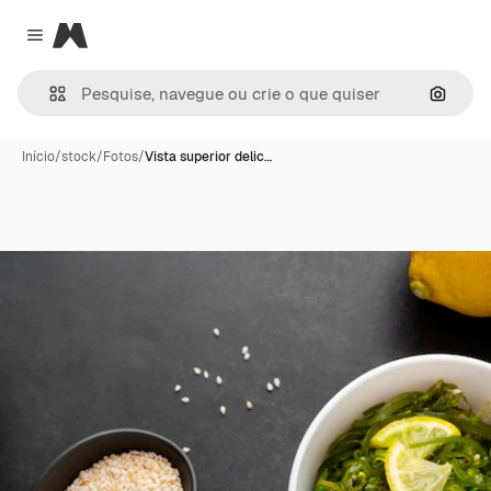
Magnific
Close menu
Pesqui
Início
/
stock
/
Fotos
/
Vista superior delic…