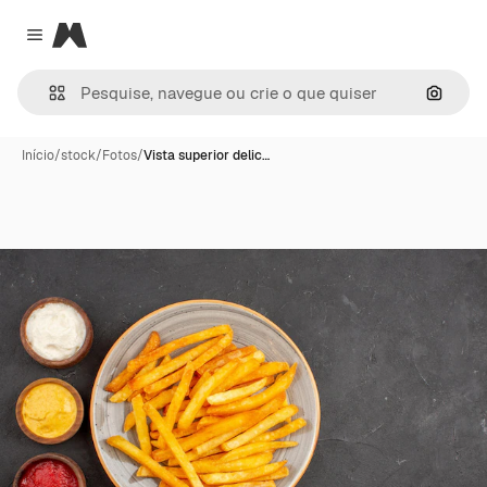
Magnific
Close menu
Pesqui
Início
/
stock
/
Fotos
/
Vista superior delic…