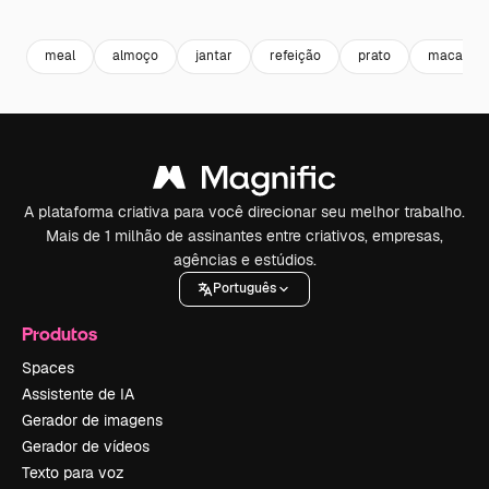
Premium
Premium
Premium
Premium
meal
almoço
jantar
refeição
prato
macarrão
A plataforma criativa para você direcionar seu melhor trabalho.
Mais de 1 milhão de assinantes entre criativos, empresas,
agências e estúdios.
Português
Produtos
Spaces
Assistente de IA
Gerador de imagens
Gerador de vídeos
Texto para voz