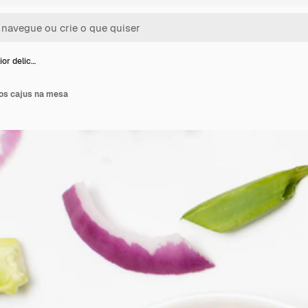
ior delic…
sos cajus na mesa