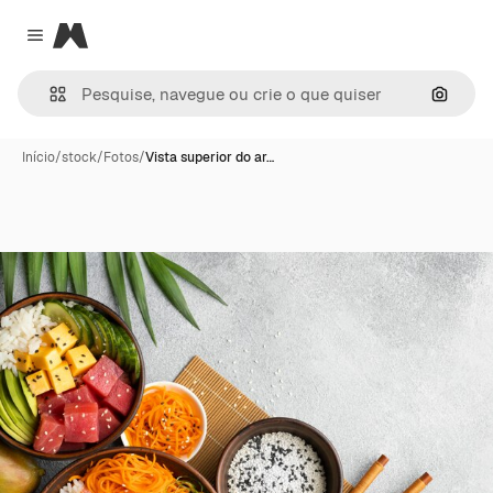
Magnific
Close menu
Pesqui
Início
/
stock
/
Fotos
/
Vista superior do ar…