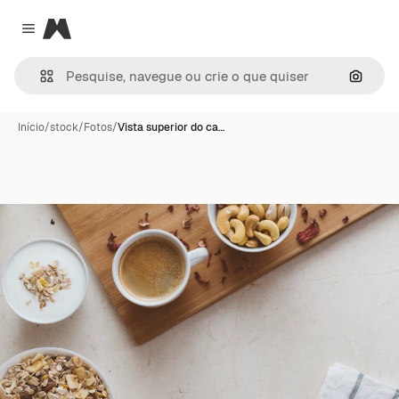
Magnific
Close menu
Pesqui
Início
/
stock
/
Fotos
/
Vista superior do ca…