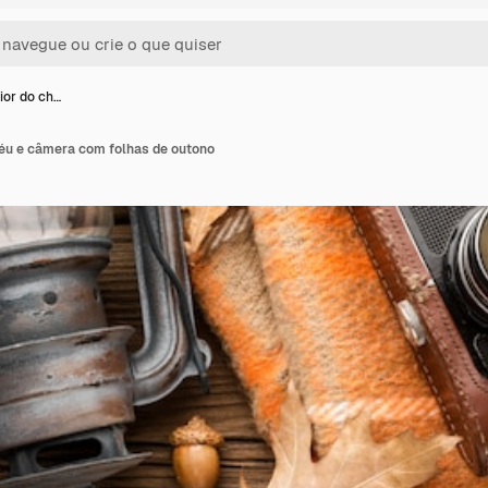
ior do ch…
péu e câmera com folhas de outono