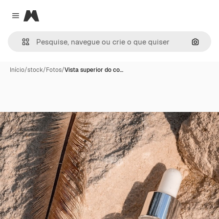
Magnific
Close menu
Pesqui
Início
/
stock
/
Fotos
/
Vista superior do co…