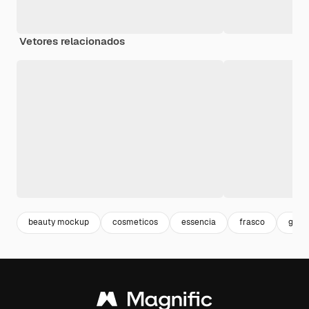
Vetores relacionados
beauty mockup
cosmeticos
essencia
frasco
garr