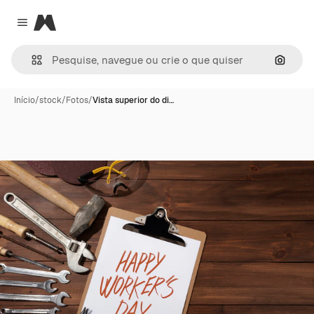
Magnific
Close menu
Pesqui
Início
/
stock
/
Fotos
/
Vista superior do di…