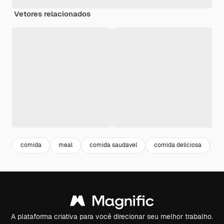
Vetores relacionados
comida
meal
comida saudavel
comida deliciosa
r
A plataforma criativa para você direcionar seu melhor trabalho.