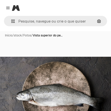
Magnific
Close menu
Pesqui
Início
/
stock
/
Fotos
/
Vista superior do pe…