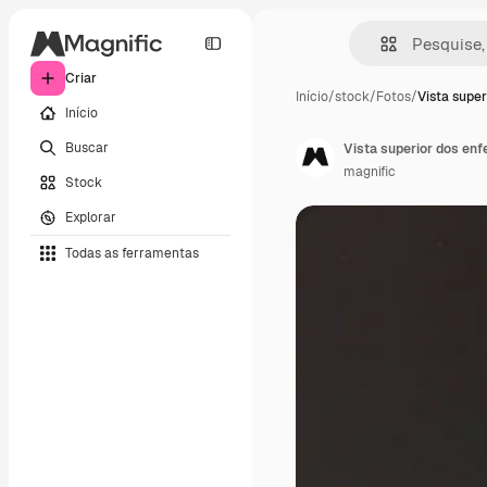
Criar
Início
/
stock
/
Fotos
/
Vista super
Início
Buscar
Vista superior dos enf
magnific
Stock
Explorar
Todas as ferramentas