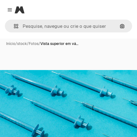
Magnific
Close menu
Pesqui
Início
/
stock
/
Fotos
/
Vista superior em vá…