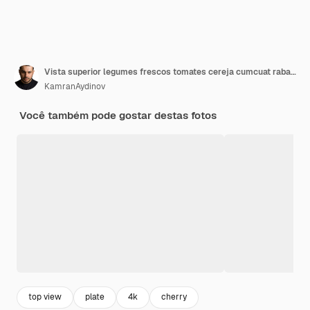
Vista superior legumes frescos tomates cereja cumcuat rabanete verde cebola salsa pepinos pimentões maçãs alface repolho roxo prato redondo no centro
KamranAydinov
Você também pode gostar destas fotos
top view
plate
4k
cherry