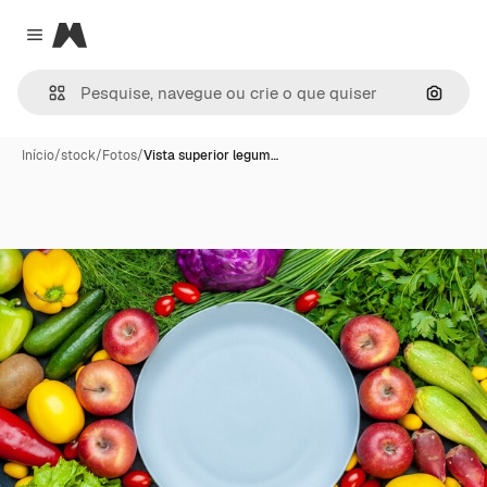
Magnific
Close menu
Pesqui
Início
/
stock
/
Fotos
/
Vista superior legum…