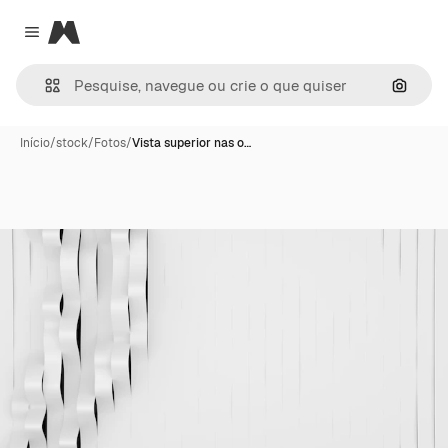
Magnific
Close menu
Pesqui
Início
/
stock
/
Fotos
/
Vista superior nas o…