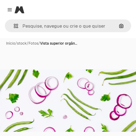
Magnific
Close menu
Pesqui
Início
/
stock
/
Fotos
/
Vista superior orgân…