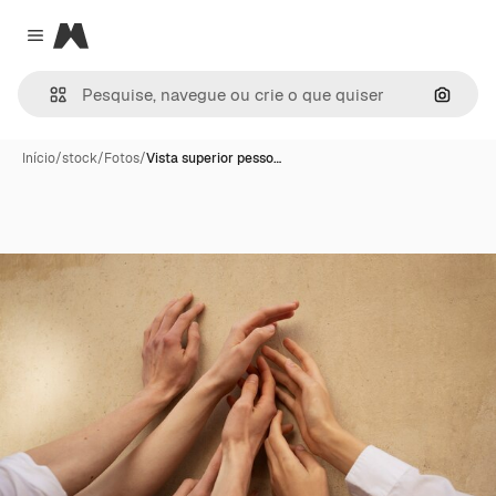
Magnific
Close menu
Pesqui
Início
/
stock
/
Fotos
/
Vista superior pesso…