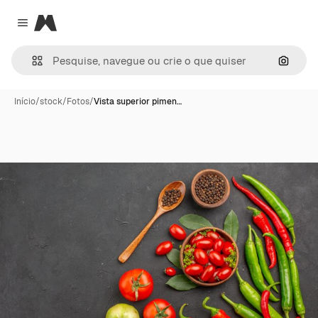
Magnific
Close menu
Pesqui
Início
/
stock
/
Fotos
/
Vista superior pimen…