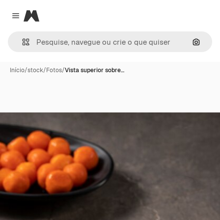
Magnific
Close menu
Pesqui
Início
/
stock
/
Fotos
/
Vista superior sobre…