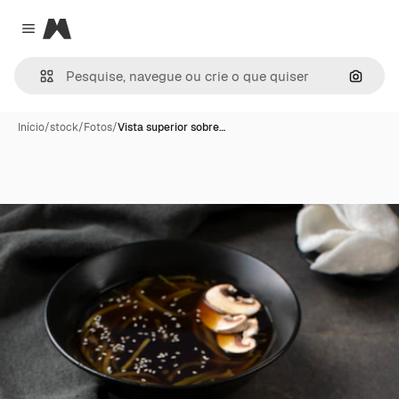
Magnific
Close menu
Pesqui
Início
/
stock
/
Fotos
/
Vista superior sobre…