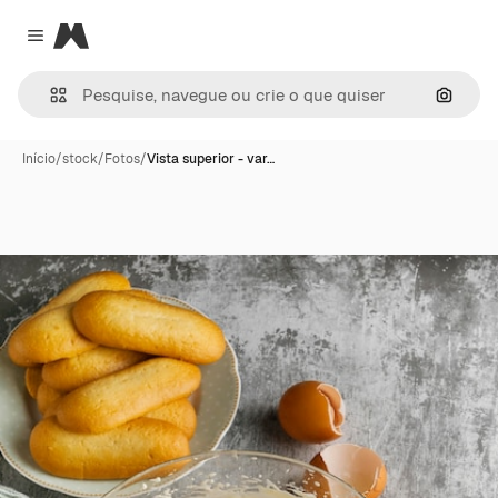
Magnific
Close menu
Pesqui
Início
/
stock
/
Fotos
/
Vista superior - var…