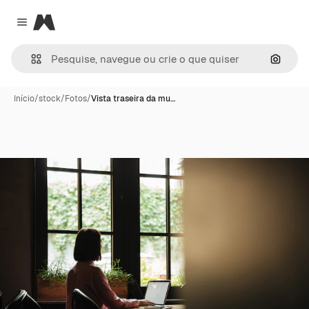
Magnific
Close menu
Pesqui
Início
/
stock
/
Fotos
/
Vista traseira da mu…