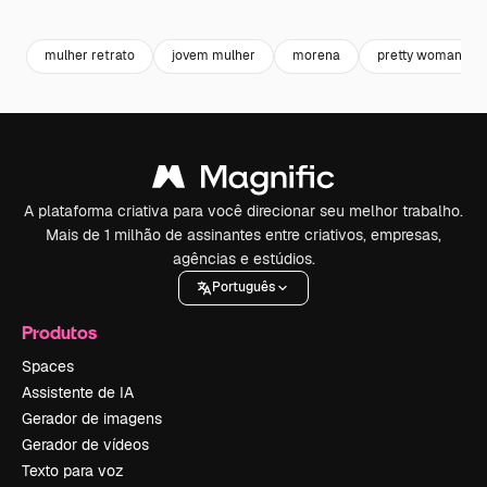
Premium
Premium
Premium
Premium
mulher retrato
jovem mulher
morena
pretty woman
A plataforma criativa para você direcionar seu melhor trabalho.
Mais de 1 milhão de assinantes entre criativos, empresas,
agências e estúdios.
Português
Produtos
Spaces
Assistente de IA
Gerador de imagens
Gerador de vídeos
Texto para voz