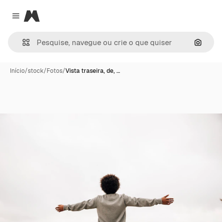
Magnific
Close menu
Pesqui
Início
/
stock
/
Fotos
/
Vista traseira, de, …