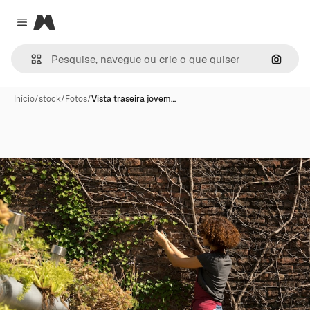
Magnific
Close menu
Pesqui
Início
/
stock
/
Fotos
/
Vista traseira jovem…