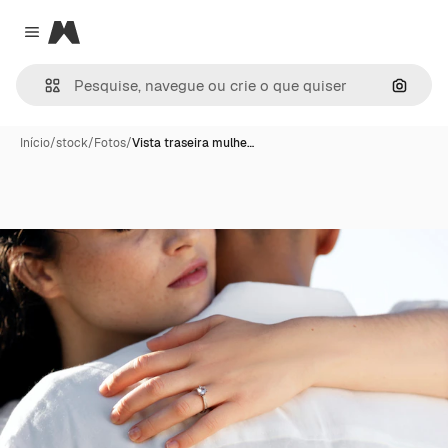
Magnific
Close menu
Pesqui
Início
/
stock
/
Fotos
/
Vista traseira mulhe…