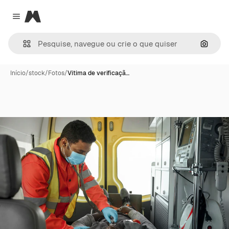
Magnific
Close menu
Pesqui
Início
/
stock
/
Fotos
/
Vítima de verificaçã…