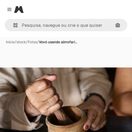
Magnific
Close menu
Pesqui
Início
/
stock
/
Fotos
/
Vovó usando almofari…