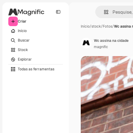
Criar
Início
/
stock
/
Fotos
/
Wc assina 
Início
Buscar
Wc assina na cidade
magnific
Stock
Explorar
Todas as ferramentas