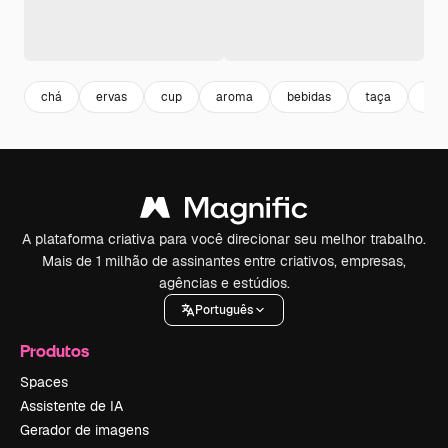
chá
ervas
cup
aroma
bebidas
taça
natu
A plataforma criativa para você direcionar seu melhor trabalho.
Mais de 1 milhão de assinantes entre criativos, empresas,
agências e estúdios.
Português
Produtos
Spaces
Assistente de IA
Gerador de imagens