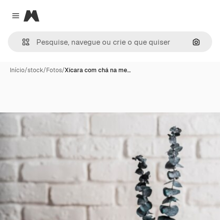
Magnific
Close menu
Pesqui
Início
/
stock
/
Fotos
/
Xícara com chá na me…