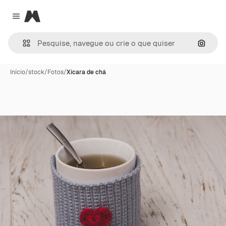
Magnific
Close menu
Pesqui
Início
/
stock
/
Fotos
/
Xícara de chá