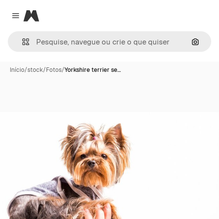
Magnific
Close menu
Pesqui
Início
/
stock
/
Fotos
/
Yorkshire terrier se…