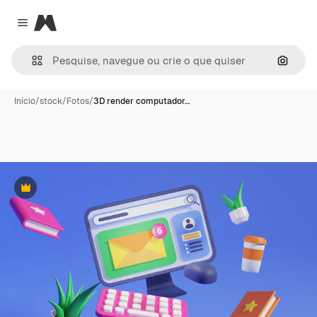
Magnific
Close menu
Pesqui
Início
/
stock
/
Fotos
/
3D render computador…
Premium