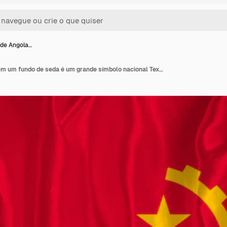
 de Angola…
A bandeira de Angola em um fundo de seda é um grande símbolo nacional Textura de tecido O símbolo oficial do estado do país Fundo da bandeira angolana