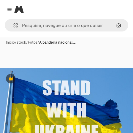
Magnific
Close menu
Pesqui
Início
/
stock
/
Fotos
/
A bandeira nacional …
Premium