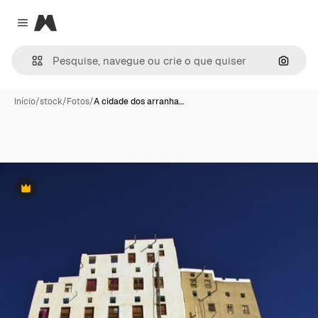
Magnific
Close menu
Pesqui
Início
/
stock
/
Fotos
/
A cidade dos arranha…
Premium