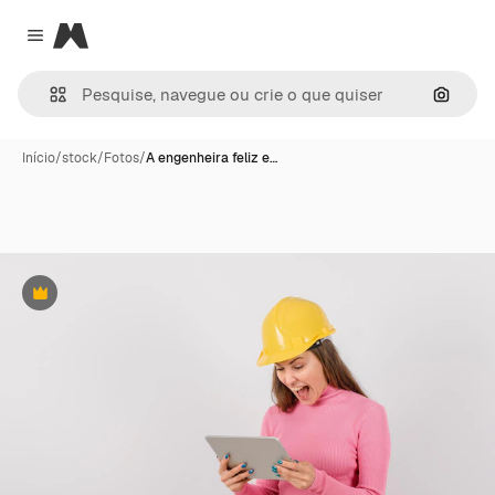
Magnific
Close menu
Pesqui
Início
/
stock
/
Fotos
/
A engenheira feliz e…
Premium