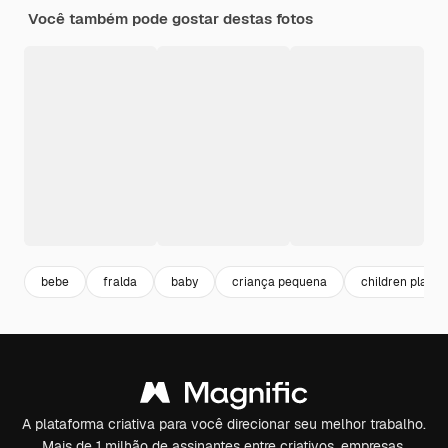
Você também pode gostar destas fotos
bebe
fralda
baby
criança pequena
children playin
A plataforma criativa para você direcionar seu melhor trabalho.
Mais de 1 milhão de assinantes entre criativos, empresas,