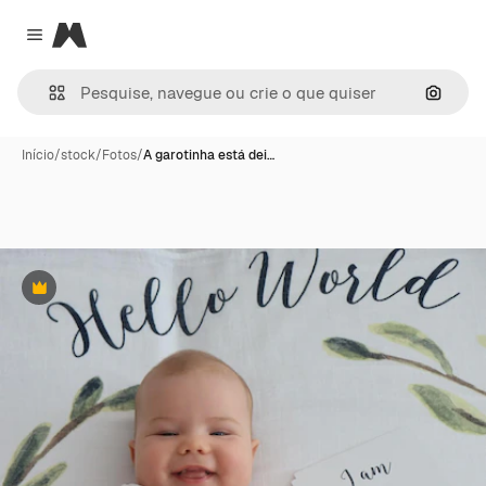
Magnific
Close menu
Pesqui
Início
/
stock
/
Fotos
/
A garotinha está dei…
Premium