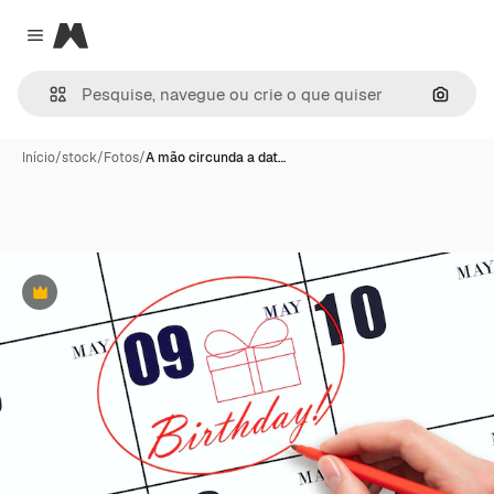
Magnific
Close menu
Pesqui
Início
/
stock
/
Fotos
/
A mão circunda a dat…
Premium