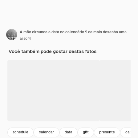
A mão circunda a data no calendário 9 de maio desenha uma caixa de presente e escreve o texto Feriado de aniversário
arso74
Você também pode gostar destas fotos
schedule
calendar
data
gift
presente
caixa 