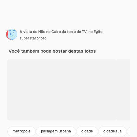
A vista do Nilo no Cairo da torre de TV, no Egito.
superstarphoto
Você também pode gostar destas fotos
metropole
paisagem urbana
cidade
cidade rua
sk