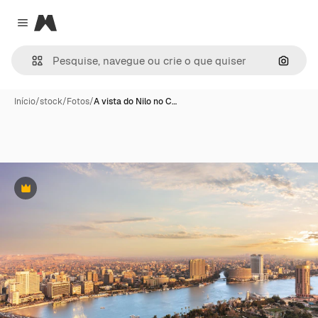
Magnific
Close menu
Pesqui
Início
/
stock
/
Fotos
/
A vista do Nilo no C…
Premium