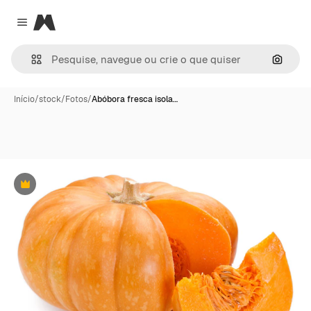
Magnific
Close menu
Pesqui
Início
/
stock
/
Fotos
/
Abóbora fresca isola…
Premium