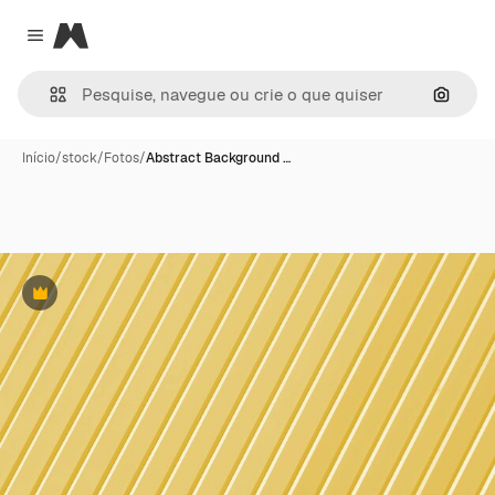
Magnific
Close menu
Pesqui
Início
/
stock
/
Fotos
/
Abstract Background …
Premium