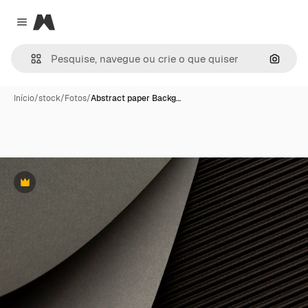
Magnific
Close menu
Pesqui
Início
/
stock
/
Fotos
/
Abstract paper Backg…
Premium