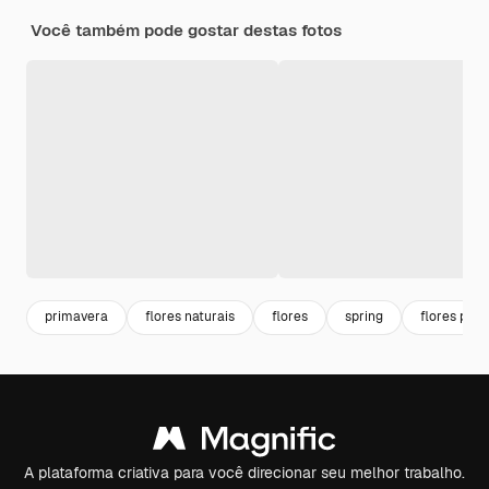
Você também pode gostar destas fotos
primavera
flores naturais
flores
spring
flores pri
A plataforma criativa para você direcionar seu melhor trabalho.