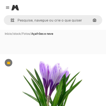
Magnific
Close menu
Pesqui
Início
/
stock
/
Fotos
/
Açafrões e neve
Premium