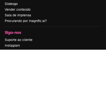
Slidesgo
Vender conteúdo
Sala de imprensa
Procurando por magnific.ai?
Siga-nos
Suporte ao cliente
Instagram
YouTube
LinkedIn
TikTok
Discord
X
Reddit
Copyright © 2010-
2026
Freepik Company S.L.U.
Todos os direitos
reservados
.