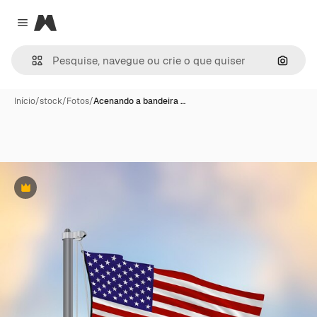
Magnific
Close menu
Pesqui
Início
/
stock
/
Fotos
/
Acenando a bandeira …
Premium