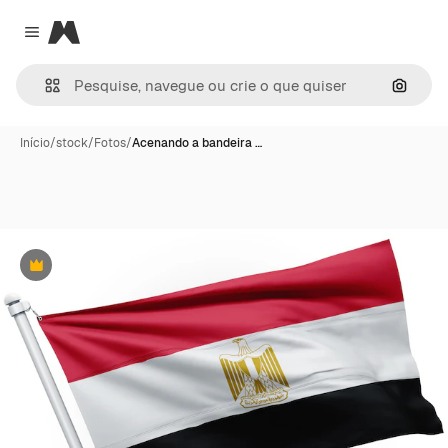
Magnific
Close menu
Pesqui
Início
/
stock
/
Fotos
/
Acenando a bandeira …
Premium