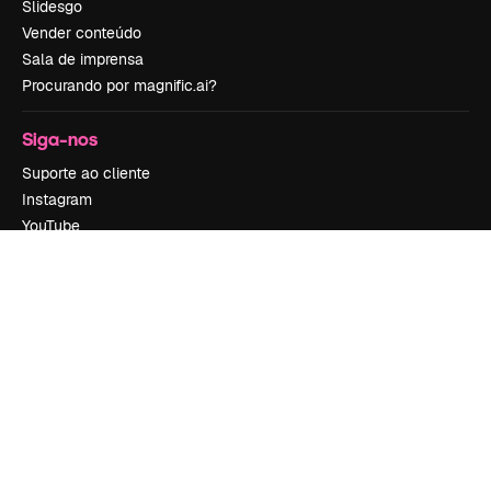
Slidesgo
Vender conteúdo
Sala de imprensa
Procurando por magnific.ai?
Siga-nos
Suporte ao cliente
Instagram
YouTube
LinkedIn
TikTok
Discord
X
Reddit
Copyright © 2010-
2026
Freepik Company S.L.U.
Todos os direitos
reservados
.