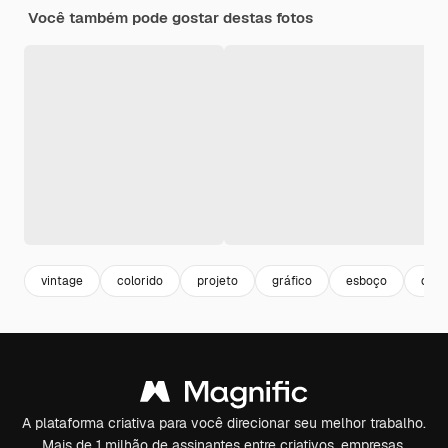
Você também pode gostar destas fotos
vintage
colorido
projeto
gráfico
esboço
des
A plataforma criativa para você direcionar seu melhor trabalho.
Mais de 1 milhão de assinantes entre criativos, empresas,