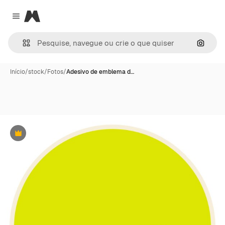
Magnific
Close menu
Pesqui
Início
/
stock
/
Fotos
/
Adesivo de emblema d…
Premium