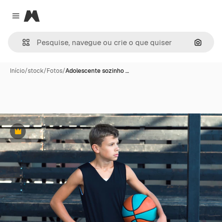
Magnific
Close menu
Pesqui
Início
/
stock
/
Fotos
/
Adolescente sozinho …
Premium