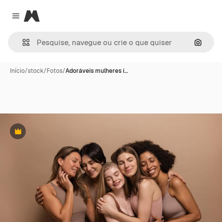
Magnific
Close menu
Pesqui
Início
/
stock
/
Fotos
/
Adoráveis mulheres i…
Premium