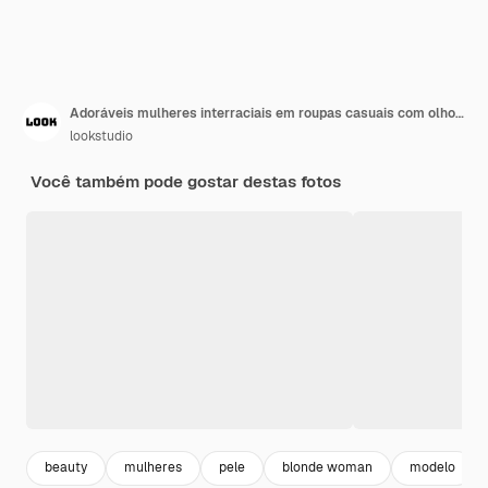
Adoráveis mulheres interraciais em roupas casuais com olhos fechados se amontoam contra o fundo bege
lookstudio
Você também pode gostar destas fotos
beauty
mulheres
pele
blonde woman
modelo